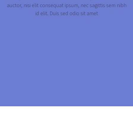
auctor, nisi elit consequat ipsum, nec sagittis sem nibh
id elit. Duis sed odio sit amet