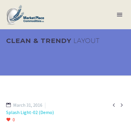
CLEAN & TRENDY
LAYOUT


March 31, 2016
Splash Light-02 (Demo)
0